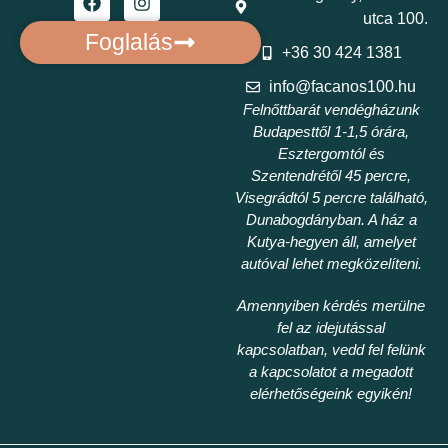
utca 100.
Foglalás
+36 30 424 1381
info@facanos100.hu
Felnőttbarát vendégházunk
Budapesttől 1-1,5 órára,
Esztergomtól és
Szentendrétől 45 percre,
Visegrádtól 5 percre található,
Dunabogdányban. A ház a
Kutya-hegyen áll, amelyet
autóval lehet megközelíteni.
Amennyiben kérdés merülne
fel az idejutással
kapcsolatban, vedd fel felünk
a kapcsolatot a megadott
elérhetőségeink egyikén!