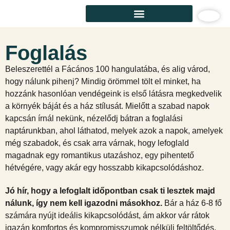
Foglalás
Beleszerettél a Fácános 100 hangulatába, és alig várod,
hogy nálunk pihenj? Mindig örömmel tölt el minket, ha
hozzánk hasonlóan vendégeink is első látásra megkedvelik
a környék báját és a ház stílusát. Mielőtt a szabad napok
kapcsán írnál nekünk, nézelődj bátran a foglalási
naptárunkban, ahol láthatod, melyek azok a napok, amelyek
még szabadok, és csak arra várnak, hogy lefoglald
magadnak egy romantikus utazáshoz, egy pihentető
hétvégére, vagy akár egy hosszabb kikapcsolódáshoz.
Jó hír, hogy a lefoglalt időpontban csak ti lesztek majd
nálunk, így nem kell igazodni másokhoz.
Bár a ház 6-8 fő
számára nyújt ideális kikapcsolódást, ám akkor vár rátok
igazán komfortos és kompromisszumok nélküli feltöltődés,