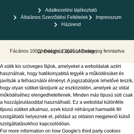
Adatkezelési tájékoztató
Általános Szerződési Feltételek
Impresszum
Házirend
Fácános 100 Vendégház 2025 | Minden jog fenntartva
Design: Especial Design
A sütik kis szöveges fájlok, amelyeket a weboldalak azért
használnak, hogy hatékonyabbá tegyék a működésüket és
javítsák a felhasználói élményt. A jogszabályok lehetővé teszik,
hogy olyan sütiket tároljunk az eszközödön, amelyek az oldal
működéséhez elengedhetetlenek. Minden más típusú süti csak
a hozzájárulásoddal használható. Ez a weboldal különféle
típusú sütiket alkalmaz, ezek közül néhányat harmadik fél
szolgáltatói helyeznek el, például az oldalon megjelenő külső
szolgáltatásokhoz kapcsolódóan.
For more information on how Google's third party cookies