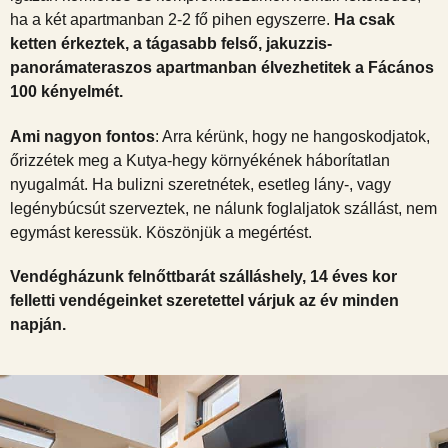
ha a két apartmanban 2-2 fő pihen egyszerre.
Ha csak
ketten érkeztek, a tágasabb felső, jakuzzis-
panorámateraszos apartmanban élvezhetitek a Fácános
100 kényelmét.
Ami nagyon fontos
: Arra kérünk, hogy ne hangoskodjatok,
őrizzétek meg a Kutya-hegy környékének háborítatlan
nyugalmát. Ha bulizni szeretnétek, esetleg lány-, vagy
legénybúcsút szerveztek, ne nálunk foglaljatok szállást, nem
egymást keressük. Köszönjük a megértést.
Vendégházunk felnőttbarát szálláshely, 14 éves kor
felletti vendégeinket szeretettel várjuk az év minden
napján.