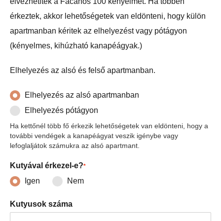
élvezhetitek a Fácános 100 kényelmét. Ha többen
érkeztek, akkor lehetőségetek van eldönteni, hogy külön
apartmanban kéritek az elhelyezést vagy pótágyon
(kényelmes, kihúzható kanapéágyak.)
Elhelyezés az alsó és felső apartmanban.
Elhelyezés az alsó apartmanban
Elhelyezés pótágyon
Ha kettőnél több fő érkezik lehetőségetek van eldönteni, hogy a
további vendégek a kanapéágyat veszik igénybe vagy
lefoglaljátok számukra az alsó apartmant.
Kutyával érkezel-e?
*
Igen
Nem
Kutyusok száma