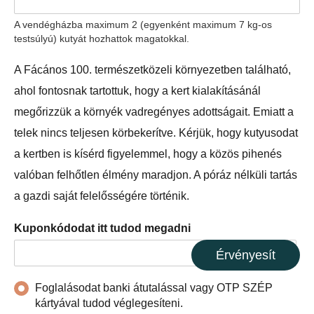
A vendégházba maximum 2 (egyenként maximum 7 kg-os
testsúlyú) kutyát hozhattok magatokkal.
A Fácános 100. természetközeli környezetben található,
ahol fontosnak tartottuk, hogy a kert kialakításánál
megőrizzük a környék vadregényes adottságait. Emiatt a
telek nincs teljesen körbekerítve. Kérjük, hogy kutyusodat
a kertben is kísérd figyelemmel, hogy a közös pihenés
valóban felhőtlen élmény maradjon. A póráz nélküli tartás
a gazdi saját felelősségére történik.
Kuponkódodat itt tudod megadni
Érvényesít
Foglalásodat banki átutalással vagy OTP SZÉP
kártyával tudod véglegesíteni.