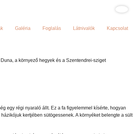
ak
Galéria
Foglalás
Látnivalók
Kapcsolat
 Duna, a környező hegyek és a Szentendrei-sziget
g egy régi nyaraló állt. Ez a fa figyelemmel kísérte, hogyan
 házikójuk kertjében sütögessenek. A környéket belengte a sült