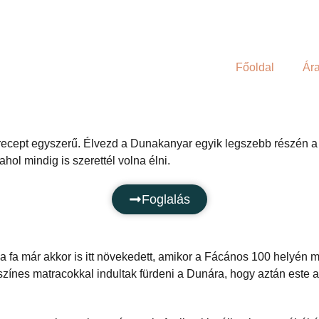
Főoldal
Ár
ecept egyszerű. Élvezd a Dunakanyar egyik legszebb részén a
ol mindig is szerettél volna élni.
Foglalás
 fa már akkor is itt növekedett, amikor a Fácános 100 helyén mé
színes matracokkal indultak fürdeni a Dunára, hogy aztán este a