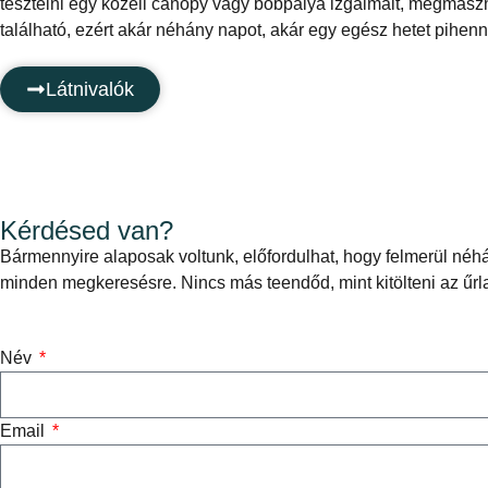
tesztelni egy közeli canopy vagy bobpálya izgalmait, megmászni
található, ezért akár néhány napot, akár egy egész hetet pihen
Látnivalók
Kérdésed van?
Bármennyire alaposak voltunk, előfordulhat, hogy felmerül néhá
minden megkeresésre. Nincs más teendőd, mint kitölteni az űrl
Név
Email