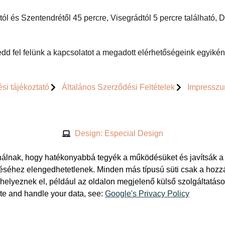
ól és Szentendrétől 45 percre, Visegrádtól 5 percre található,
dd fel felünk a kapcsolatot a megadott elérhetőségeink egyikén
si tájékoztató
Általános Szerződési Feltételek
Impressz
Design: Especial Design
ználnak, hogy hatékonyabbá tegyék a működésüket és javítsák a 
éséhez elengedhetetlenek. Minden más típusú süti csak a hozzá
i helyeznek el, például az oldalon megjelenő külső szolgáltatá
te and handle your data, see:
Google's Privacy Policy