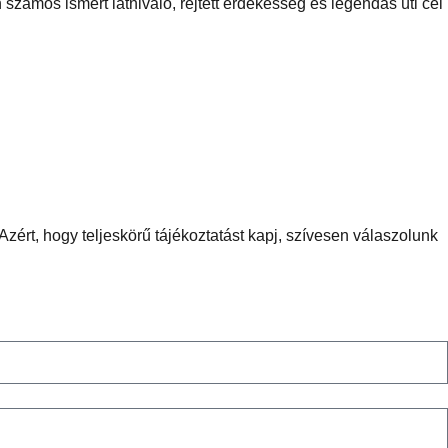
számos ismert látnivaló, rejtett érdekesség és legendás úti cél
zért, hogy teljeskörű tájékoztatást kapj, szívesen válaszolunk