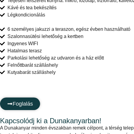
Teljesen felszerelt konyha: mikró, főzőlap, vízforraló, kávéfő
Kávé és tea bekészítés
Légkondicionálás
6 személyes jakuzzi a teraszon, egész évben használható
Szalonnasütési lehetőség a kertben
Ingyenes WIFI
Hatalmas terasz
Parkolási lehetőség az udvaron és a ház előtt
Felnőttbarát szálláshely
Kutyabarát szálláshely
Foglalás
Kapcsolódj ki a Dunakanyarban!
A Dunakanyar minden évszakban remek célpont, a térség település