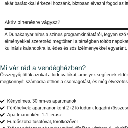
akár barátokkal érkezel hozzánk, biztosan élvezni fogod az itt 
Aktív pihenésre vágysz?
A Dunakanyar híres a színes programkínálatáról, legyen szó v
élményekkel szeretnéd megtölteni a térségben töltött napokat
kulináris kalandokra is, édes és sós ízélményekkel egyaránt.
Mi vár rád a vendégházban?
Összegyűjtöttük azokat a tudnivalókat, amelyek segítenek eldö
megkönnyíti számodra otthon a csomagolást, és még élvezetese
Kényelmes, 30 nm-es apartmanok
Férőhelyek: apartmanonként 2+2 fő tudunk fogadni (összese
Apartmanonként 1-1 terasz
Fürdőszoba tusolóval, törölközővel