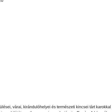
ző
ei, várai, kirándulóhelyei és természeti kincsei tárt karokkal 