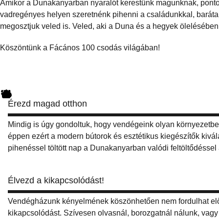
Amikor a Dunakanyarban nyaralót kerestünk magunknak, pontosa
vadregényes helyen szeretnénk pihenni a családunkkal, barátai
megosztjuk veled is. Veled, aki a Duna és a hegyek ölelésében 
Köszöntünk a Fácános 100 csodás világában!
Érezd magad otthon
Mindig is úgy gondoltuk, hogy vendégeink olyan környezetb
éppen ezért a modern bútorok és esztétikus kiegészítők kivá
pihenéssel töltött nap a Dunakanyarban valódi feltöltődésse
Élvezd a kikapcsolódást!
Vendégházunk kényelmének köszönhetően nem fordulhat elő
kikapcsolódást. Szívesen olvasnál, borozgatnál nálunk, vagy