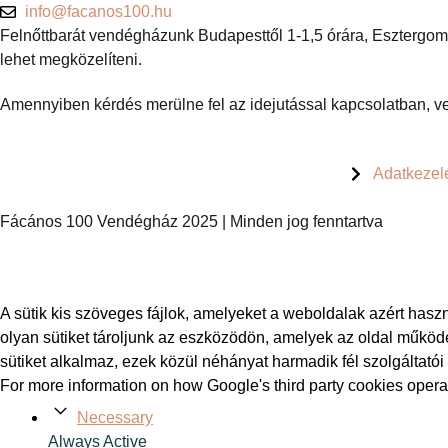
info@facanos100.hu
Felnőttbarát vendégházunk Budapesttől 1-1,5 órára, Esztergomt
lehet megközelíteni.
Amennyiben kérdés merülne fel az idejutással kapcsolatban, ve
Adatkezelé
Fácános 100 Vendégház 2025 | Minden jog fenntartva
A sütik kis szöveges fájlok, amelyeket a weboldalak azért has
olyan sütiket tároljunk az eszközödön, amelyek az oldal működ
sütiket alkalmaz, ezek közül néhányat harmadik fél szolgáltató
For more information on how Google's third party cookies opera
Necessary
Always Active