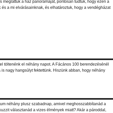
s megláttuk a ház panorámáját, pontosan tudtuk, hogy ezen a
 és a mi elvárásainknak, és elhatároztuk, hogy a vendégházat
el töltenénk el néhány napot. A Fácános 100 berendezésénél
a is nagy hangsúlyt fektettünk. Hiszünk abban, hogy néhány
mum néhány plusz szabadnap, amivel meghosszabbítanád a
uzzit választanád a vizes élmények miatt? Akár a pároddal,