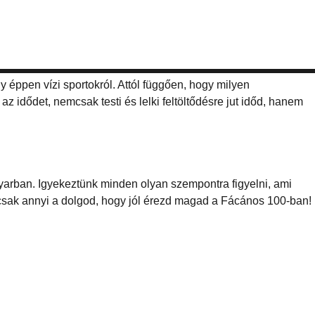
y éppen vízi sportokról. Attól függően, hogy milyen
 idődet, nemcsak testi és lelki feltöltődésre jut időd, hanem
yarban. Igyekeztünk minden olyan szempontra figyelni, ami
csak annyi a dolgod, hogy jól érezd magad a Fácános 100-ban!