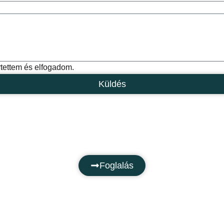
rtettem és elfogadom.
Küldés
Foglalás