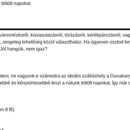
töltött napokat.
árosnézésről, kisvasutazásról, túrázásról, kerékpározásról, vag
, rengeteg lehetőség közül választhatsz. Ha ügyesen osztod be az
 Jól hangzik, nem igaz?
nteni, mi vagyunk-e számodra az ideális szálláshely a Dunakan
bbé és kényelmesebbé teszi a nálunk töltött napokat. Így már 
n 8 fő)