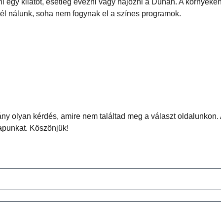
 egy kilátót, esetleg evezni vagy hajózni a Dunán. A környéken 
nél nálunk, soha nem fogynak el a színes programok.
ny olyan kérdés, amire nem találtad meg a választ oldalunkon. A
apunkat. Köszönjük!