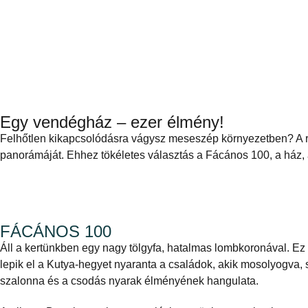
Egy vendégház – ezer élmény!
Felhőtlen kikapcsolódásra vágysz meseszép környezetben? A r
panorámáját. Ehhez tökéletes választás a Fácános 100, a ház, ah
FÁCÁNOS 100
Áll a kertünkben egy nagy tölgyfa, hatalmas lombkoronával. Ez a
lepik el a Kutya-hegyet nyaranta a családok, akik mosolyogva, 
szalonna és a csodás nyarak élményének hangulata.