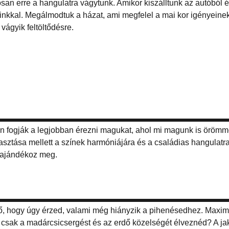
n erre a hangulatra vágytunk. Amikor kiszálltunk az autóból é
nkkal. Megálmodtuk a házat, ami megfelel a mai kor igényeinek
vágyik feltöltődésre.
en fogják a legjobban érezni magukat, ahol mi magunk is örömm
lasztása mellett a színek harmóniájára és a családias hangulatr
l ajándékoz meg.
, hogy úgy érzed, valami még hiányzik a pihenésedhez. Maxi
 csak a madárcsicsergést és az erdő közelségét élveznéd? A jak