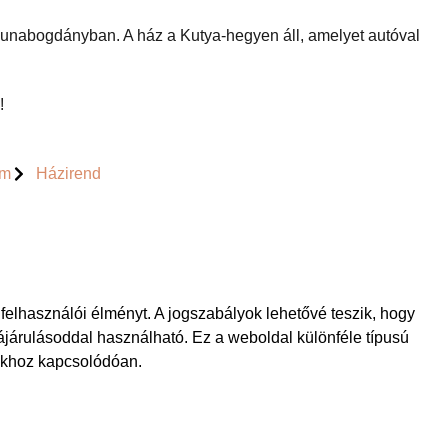
 Dunabogdányban. A ház a Kutya-hegyen áll, amelyet autóval
!
um
Házirend
felhasználói élményt. A jogszabályok lehetővé teszik, hogy
járulásoddal használható. Ez a weboldal különféle típusú
sokhoz kapcsolódóan.